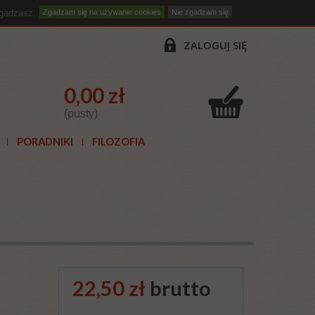
zgadzasz.
Zgadzam się na używanie cookies
Nie zgadzam się
ZALOGUJ SIĘ
0,00 zł
(pusty)
PORADNIKI
FILOZOFIA
22,50 zł
brutto