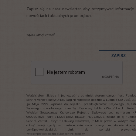
Zapisz się na nasz newsletter, aby otrzymywać informacje
nowościach i aktualnych promocjach.
Właścicielem Sklepu i jednocześnie administratorem danych jest Fundac
Servire Veritati Instytut Edukacji Narodowej z siedzibą w Lublinie (20-078), ul. 
go Maja 22/9, wpisana do rejestru przedsiębiorców Krajowego Rejest
Sądowego prowadzonego przez Sąd Rejonowy Lublin - Wschód w Lublinie, 
Wydział Gospodarczy Krajowego Rejestru Sądowego pod numerem K
0000104828, NIP: 7122381662, REGON: 430928203, zwana dalej Fundac
Servire Veritati Instytut Edukacji Narodowej. " Masz prawo w każdym czas
cofnąć swoją zgodę na przetwarzanie swoich danych na stronie sklepu
bok@praweksiazki.pl. Link do polityki prywatności
https://praweksiazki.pl/content/6-zielony