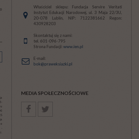
Właściciel sklepu: Fundacja Servire Veritati
 o
Instytut Edukacji Narodowej, ul. 3 Maja 22/3U,
20-078 Lublin, NIP: 7122381662 Regon:
430928203
Skontaktuj się z nami:
tel. 601-096-795
Strona Fundacji:
www.ien.pl
E-mail:
bok@praweksiazki.pl
MEDIA SPOŁECZNOŚCIOWE
ja
3-
ru
XI
RS
ja
ie
 -
: