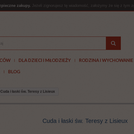
zpieczne zakupy.
Jeżeli zignorujesz tę wiadomość, założymy że się z tym 
JCÓW
DLA DZIECI I MŁODZIEŻY
RODZINA I WYCHOWANIE
BLOG
Cuda i łaski św. Teresy z Lisieux
Cuda i łaski św. Teresy z Lisieux