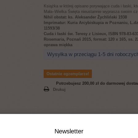
Książka w której opisano porywające cuda i łaski, kt
Mała–Wielka Święta nieustannie wyprasza swoim cz
Nihil obstat: ks. Aleksander Żychliński 1938
Imprimatur: Kuria Arcybiskupia w Poznaniu, L.dz
11593/38
Cuda i łaski św. Teresy z Lisieux, ISBN 978-83-631
Rosemaria, Poznań 2015, format: 120 x 165, ss. 2
oprawa miękka
Wysyłka w przeciągu 1-5 dni roboczyc
Ostatnie egzemplarze!
Potrzebujesz
200,00 zł
do darmowej dosta
Drukuj
Newsletter