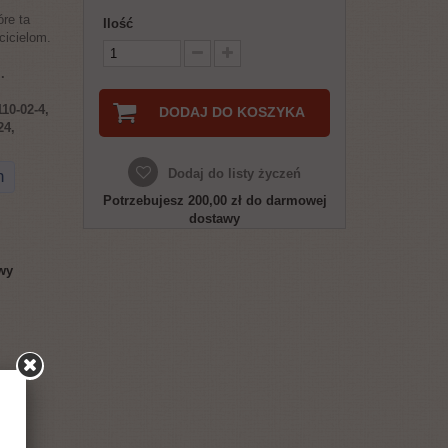
óre ta
Ilość
cicielom.
.
10-02-4,
DODAJ DO KOSZYKA
24,
Dodaj do listy życzeń
h
Potrzebujesz
200,00 zł
do darmowej
dostawy
wy