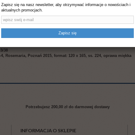
Zapisz się na nasz newsletter, aby otrzymywać informacje o nowościach i
aktualnych promocjach.
a Mała–Wielka Święta nieustannie wyprasza swoim czcicielom. Święta Teresa z
 klasztoru stwierdziła, że nie zrobiła ona nic takiego, o czym można by napi
Zapisz się
 przydomek Mała, to nikt nie wątpi, że jest to Wielka Święta. Wciąż aktualna,
a i łaski, które ta Mała–Wielka Święta nieustannie wyprasza swoim czcicielo
93/38
2-4, Rosemaria, Poznań 2015, format: 120 x 165, ss. 224, oprawa miękka
Potrzebujesz
200,00 zł
do darmowej dostawy
INFORMACJA O SKLEPIE