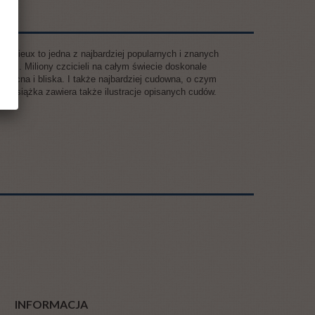
 Lisieux to jedna z najbardziej popularnych i znanych
sać... Miliony czcicieli na całym świecie doskonale
 obecna i bliska. I także najbardziej cudowna, o czym
m. Książka zawiera także ilustracje opisanych cudów.
INFORMACJA