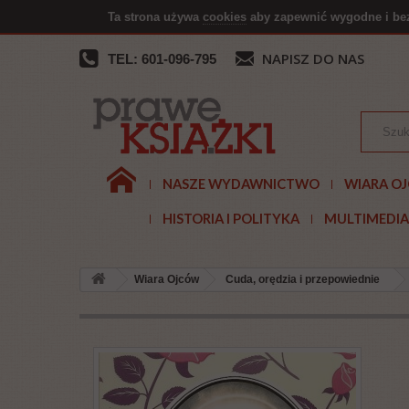
Ta strona używa
cookies
aby zapewnić wygodne i be
NAPISZ DO NAS
TEL: 601-096-795
NASZE WYDAWNICTWO
WIARA O
HISTORIA I POLITYKA
MULTIMEDIA
Wiara Ojców
Cuda, orędzia i przepowiednie