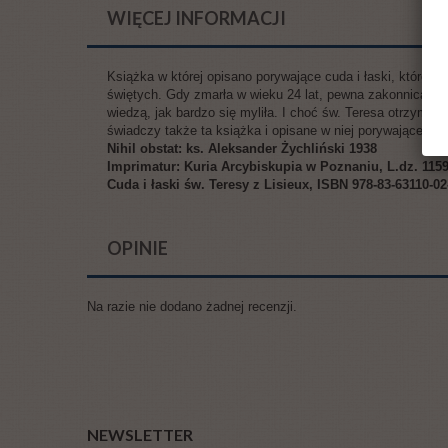
WIĘCEJ INFORMACJI
Książka w której opisano porywające cuda i łaski, które t
świętych. Gdy zmarła w wieku 24 lat, pewna zakonnica z jej
wiedzą, jak bardzo się myliła. I choć św. Teresa otrzymała
świadczy także ta książka i opisane w niej porywające cud
Nihil obstat: ks. Aleksander Żychliński 1938
Imprimatur: Kuria Arcybiskupia w Poznaniu, L.dz. 115
Cuda i łaski św. Teresy z Lisieux, ISBN 978-83-63110-0
OPINIE
Na razie nie dodano żadnej recenzji.
NEWSLETTER